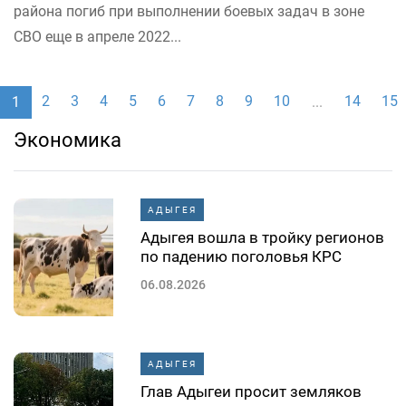
района погиб при выполнении боевых задач в зоне
СВО еще в апреле 2022...
2
3
4
5
6
7
8
9
10
14
15
1
...
Экономика
АДЫГЕЯ
Адыгея вошла в тройку регионов
по падению поголовья КРС
06.08.2026
АДЫГЕЯ
Глав Адыгеи просит земляков